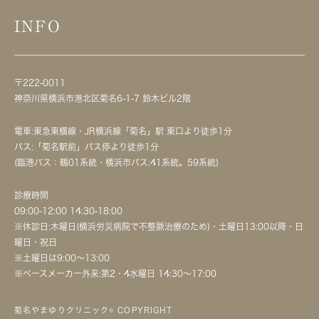
INFO
〒222-0011
神奈川県横浜市港北区菊名6-1-7 鈴木ビル2階
電車:東急東横線・JR横浜線「菊名」駅 東口より徒歩1分
バス:「菊名駅前」バス停より徒歩1分
(臨港バス：鶴01系統・横浜市バス:41系統。59系統)
診療時間
09:00-12:00 14:30-18:00
※休診日:木曜日(横浜労災病院で不整脈治療のため)・土曜日13:00以降・日
曜日・祝日
※土曜日は9:00～13:00
※ペースメーカー外来:第2・4水曜日 14:30～17:00
菊名やまゆりクリニック© COPYRIGHT