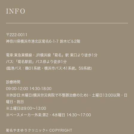
INFO
〒222-0011
神奈川県横浜市港北区菊名6-1-7 鈴木ビル2階
電車:東急東横線・JR横浜線「菊名」駅 東口より徒歩1分
バス:「菊名駅前」バス停より徒歩1分
(臨港バス：鶴01系統・横浜市バス:41系統。59系統)
診療時間
09:00-12:00 14:30-18:00
※休診日:木曜日(横浜労災病院で不整脈治療のため)・土曜日13:00以降・日
曜日・祝日
※土曜日は9:00～13:00
※ペースメーカー外来:第2・4水曜日 14:30～17:00
菊名やまゆりクリニック© COPYRIGHT